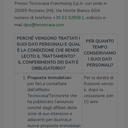
Presso Tecnocasa Franchising S.p.A. con sede in
20089 Rozzano (MI), Via Monte Bianco 60/A
numero di telefono
+39 02 52858.1
, indirizzo e-
mail
dpo@tecnocasa.com
PERCHÉ VENGONO TRATTATI I
PER QUANTO
SUOI DATI PERSONALI E QUAL
TEMPO
È LA CONDIZIONE CHE RENDE
CONSERVIAMO
LECITO IL TRATTAMENTO?
I SUOI DATI
IL CONFERIMENTO DEI DATI È
PERSONALI?
OBBLIGATORIO?
Proposte Immobiliari
Per la durata di
per farLa contattare
fruizione servizi
dall’affiliato
e, dopo la
Tecnocasa/Tecnorete che
cessazione, per
ha pubblicato l’annuncio
10 anni.
nonché dagli affiliati delle
zone di suo interesse e
adiacenti per illustraLe
nuove proposte immobiliari